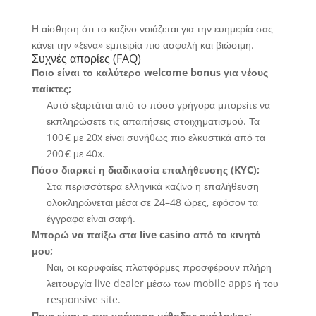
Η αίσθηση ότι το καζίνο νοιάζεται για την ευημερία σας
κάνει την «ξενα» εμπειρία πιο ασφαλή και βιώσιμη.
Συχνές απορίες (FAQ)
Ποιο είναι το καλύτερο welcome bonus για νέους
παίκτες;
Αυτό εξαρτάται από το πόσο γρήγορα μπορείτε να
εκπληρώσετε τις απαιτήσεις στοιχηματισμού. Τα
100 € με 20x είναι συνήθως πιο ελκυστικά από τα
200 € με 40x.
Πόσο διαρκεί η διαδικασία επαλήθευσης (KYC);
Στα περισσότερα ελληνικά καζίνο η επαλήθευση
ολοκληρώνεται μέσα σε 24–48 ώρες, εφόσον τα
έγγραφα είναι σαφή.
Μπορώ να παίξω στα live casino από το κινητό
μου;
Ναι, οι κορυφαίες πλατφόρμες προσφέρουν πλήρη
λειτουργία live dealer μέσω των mobile apps ή του
responsive site.
Ποια είναι η πιο γρήγορη μέθοδος ανάληψης;