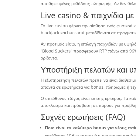
αποθηκευμένες μεθόδους πληρωμής. Αν δεν θέλεις
Live casino & παιχνίδια μ
Το live casino φέρνει την αίσθηση ενός φυσικού κ
blackjack και baccarat μεταδίδονται σε πραγματι
Αν προτιμάς slots, η επιλογή παιχνιδιών με υψηλό
“Blood Suckers” προσφέρουν RTP πάνω από 96%,
ορίζοντα.
Υποστήριξη πελατών και υ
Η εξυπηρέτηση πελατών πρέπει να είναι διαθέσιμη
απαντά σε ερωτήματα για bonus, πληρωμές ή τεχ
Ο υπεύθυνος τζόγος είναι επίσης κρίσιμος. Τα κ
αποκλεισμό και πρόσβαση σε πόρους για προβλήμ
Συχνές ερωτήσεις (FAQ)
Ποιο είναι το καλύτερο bonus για νέους παί
κατάθεσης 10 € είναι συχνά η πιο ισορροπημέν