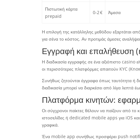
Πιστωτική κάρτα
0‑2 €
Άμεσα
prepaid
Η επιλογή της κατάλληλης μεθόδου εξαρτάται από 
για σένα το κόστος. Αν προτιμάς άμεσες αναλήψεις
Εγγραφή και επαλήθευση (re
Η διαδικασία εγγραφής σε ένα αξιόπιστο casino 
οι περισσότερες πλατφόρμες απαιτούν KYC (Kno
Συνήθως ζητούνται έγγραφα όπως ταυτότητα ή δια
διαδικασία μπορεί να διαρκέσει από λίγα λεπτά έ
Πλατφόρμα κινητών: εφαρμ
Οι σύγχρονοι παίκτες θέλουν να παίζουν από το 
ιστοσελίδες ή dedicated mobile apps για iOS και
γραφικά.
Ένα mobile app συνήθως προσφέρει push notifi