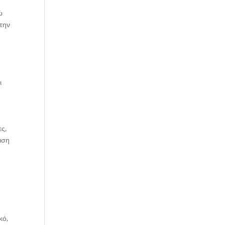
ώ
 την
ι
ες,
ιση
κό,