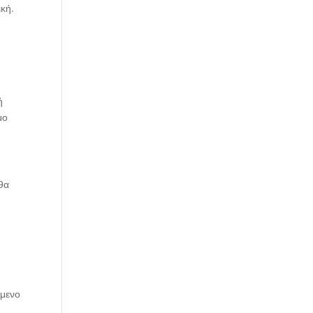
ική.
ή
μο
 θα
ύμενο