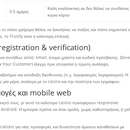
Καλή εναλλακτική αν δεν θέλεις να συνδέσεις
3‑5 ημέρες
κύρια κάρτα
το πόσο γρήγορα θέλεις να ξεκινήσεις να παίζεις και πόσο σημαντικό ε
, το Trustly είναι η καλύτερη επιλογή.
gistration & verification)
είναι συνήθως απλή: email, όνομα χρήστη και κωδικό πρόσβασης. Ωστ
w Your Customer) έλεγχο πριν επιτραπεί η πρώτη ανάληψη.
βατήριο και απόδειξη διεύθυνσης (π.χ. λογαριασμός λογαριασμού). Η
ως μία μέρα, ανάλογα με το casino και την ποιότητα των εγγράφων.
ογές και mobile web
κινητό τους, γι’ αυτό τα καλύτερα casino προσφέρουν responsive
 Android. Η εμπειρία πρέπει να είναι ομαλή, χωρίς καθυστερήσεις ή χα
cations για νέες προσφορές και δυνατότητα άμεσων καταθέσεων με