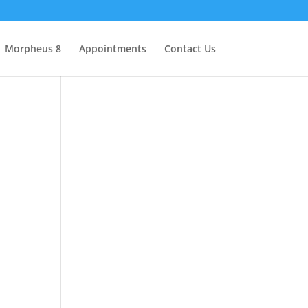
Morpheus 8
Appointments
Contact Us