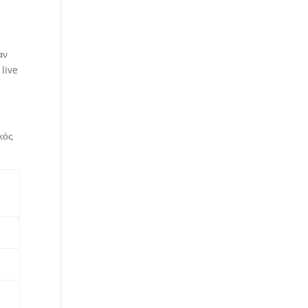
αν
 live
κός