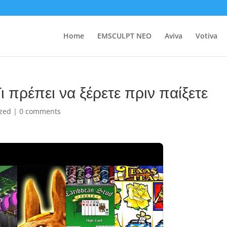
Home
EMSCULPT NEO
Aviva
Votiva
ι πρέπει να ξέρετε πριν παίξετε
ized
|
0 comments