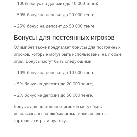
– 100% бонус на депозит до 10 000 тенге;
– 50% бонус на депозит до 20 000 тенге;
– 25% бонус на депозит до 50 000 тенге.
Бонусы для постоянных игроков
Олимпбет также предлагает бонусы для постоянных
игроков, которые могут быть использованы на любые
игры. Бонусы могут быть следующими:
– 10% бонус на депозит до 10 000 тенге;
– 5% бонус на депозит до 20 000 тенге;
– 2% бонус на депозит до 50 000 тенге.
Бонусы для постоянных игроков могут быть
использованы на любые игры, включая слоты,
карточные игры и рулетку.