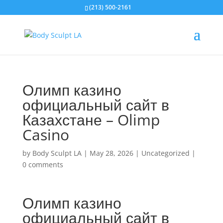
(213) 500-2161
Олимп казино
официальный сайт в
Казахстане – Olimp
Casino
by
Body Sculpt LA
|
May 28, 2026
|
Uncategorized
|
0 comments
Олимп казино
официальный сайт в