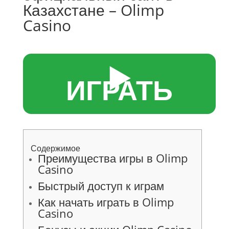
Казахстане – Olimp
Casino
▶️
ИГРАТЬ
Содержимое
Преимущества игры в Olimp
Casino
Быстрый доступ к играм
Как начать играть в Olimp
Casino