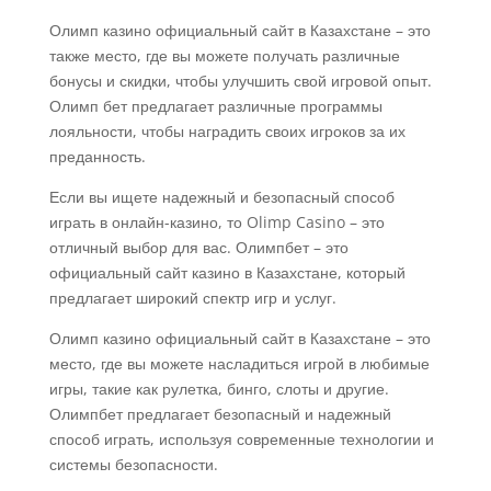
Олимп казино официальный сайт в Казахстане – это
также место, где вы можете получать различные
бонусы и скидки, чтобы улучшить свой игровой опыт.
Олимп бет предлагает различные программы
лояльности, чтобы наградить своих игроков за их
преданность.
Если вы ищете надежный и безопасный способ
играть в онлайн-казино, то Olimp Casino – это
отличный выбор для вас. Олимпбет – это
официальный сайт казино в Казахстане, который
предлагает широкий спектр игр и услуг.
Олимп казино официальный сайт в Казахстане – это
место, где вы можете насладиться игрой в любимые
игры, такие как рулетка, бинго, слоты и другие.
Олимпбет предлагает безопасный и надежный
способ играть, используя современные технологии и
системы безопасности.