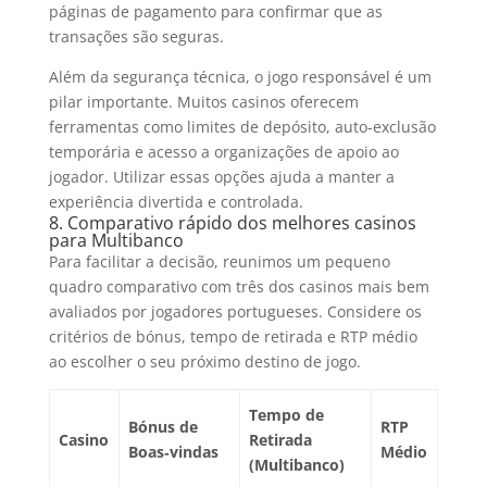
páginas de pagamento para confirmar que as
transações são seguras.
Além da segurança técnica, o jogo responsável é um
pilar importante. Muitos casinos oferecem
ferramentas como limites de depósito, auto‑exclusão
temporária e acesso a organizações de apoio ao
jogador. Utilizar essas opções ajuda a manter a
experiência divertida e controlada.
8. Comparativo rápido dos melhores casinos
para Multibanco
Para facilitar a decisão, reunimos um pequeno
quadro comparativo com três dos casinos mais bem
avaliados por jogadores portugueses. Considere os
critérios de bónus, tempo de retirada e RTP médio
ao escolher o seu próximo destino de jogo.
Tempo de
Bónus de
RTP
Casino
Retirada
Boas‑vindas
Médio
(Multibanco)