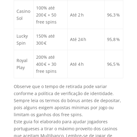
100% até
Casino
200 € + 50
Até 2 h
96,3 %
Sol
free spins
Lucky
150% até
Até 24 h
95,8 %
Spin
300 €
200% até
Royal
400 € + 30
Até 4 h
96,5 %
Play
free spins
Observe que o tempo de retirada pode variar
conforme a política de verificação de identidade.
Sempre leia os termos do bónus antes de depositar,
pois alguns exigem apostas mínimas por jogo ou
limitam os ganhos dos free spins.
Este guia foi elaborado para ajudar jogadores
portugueses a tirar o máximo proveito dos casinos
que aceitam Multibanco. Lembre‑se de jogar de