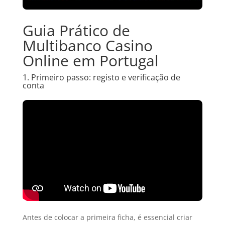
Guia Prático de
Multibanco Casino
Online em Portugal
1. Primeiro passo: registo e verificação de
conta
Antes de colocar a primeira ficha, é essencial criar