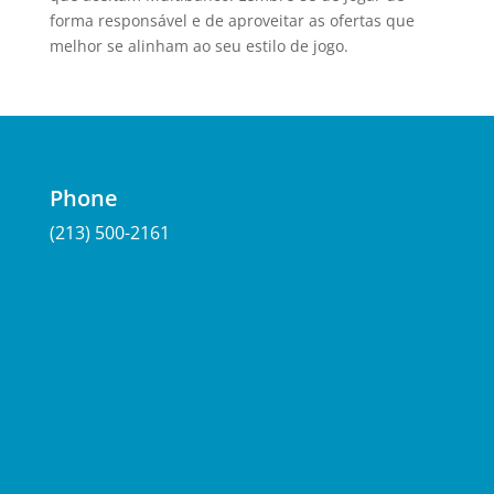
forma responsável e de aproveitar as ofertas que
melhor se alinham ao seu estilo de jogo.
Phone
(213) 500-2161