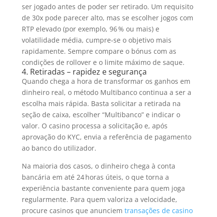
ser jogado antes de poder ser retirado. Um requisito
de 30x pode parecer alto, mas se escolher jogos com
RTP elevado (por exemplo, 96 % ou mais) e
volatilidade média, cumpre‑se o objetivo mais
rapidamente. Sempre compare o bónus com as
condições de rollover e o limite máximo de saque.
4. Retiradas – rapidez e segurança
Quando chega a hora de transformar os ganhos em
dinheiro real, o método Multibanco continua a ser a
escolha mais rápida. Basta solicitar a retirada na
seção de caixa, escolher “Multibanco” e indicar o
valor. O casino processa a solicitação e, após
aprovação do KYC, envia a referência de pagamento
ao banco do utilizador.
Na maioria dos casos, o dinheiro chega à conta
bancária em até 24 horas úteis, o que torna a
experiência bastante conveniente para quem joga
regularmente. Para quem valoriza a velocidade,
procure casinos que anunciem
transações de casino